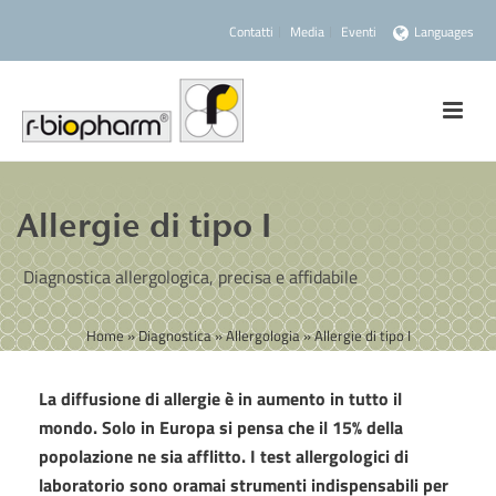
Contatti
Media
Eventi
Languages
Allergie di tipo I
Diagnostica allergologica, precisa e affidabile
Home
»
Diagnostica
»
Allergologia
»
Allergie di tipo I
La diffusione di allergie è in aumento in tutto il
mondo. Solo in Europa si pensa che il 15% della
popolazione ne sia afflitto. I test allergologici di
laboratorio sono oramai strumenti indispensabili per